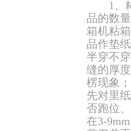
1、糊
品的数量
箱机粘箱
品作垫纸
半穿不穿
缝的厚度
楞现象；
先对里纸
否跑位、
在3-9